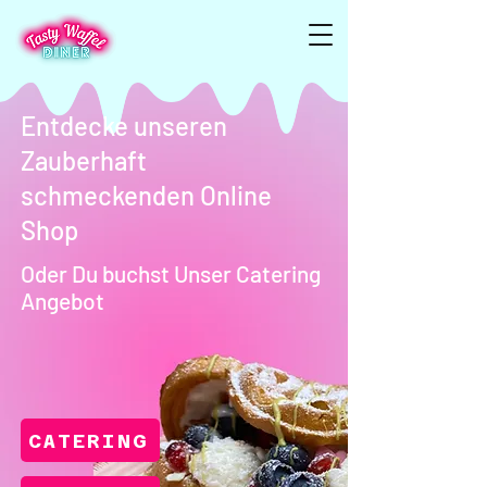
Entdecke unseren
Zauberhaft
schmeckenden Online
Shop
Oder Du buchst Unser Catering
Angebot
CATERING