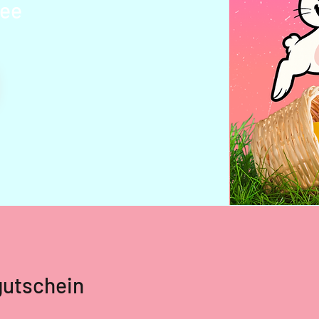
dee
gutschein